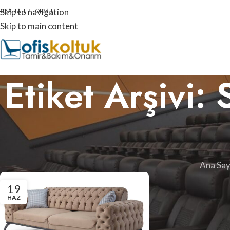
RIZA TALEP FORMU
Skip to navigation
Skip to main content
Etiket Arşivi:
Ana Say
19
HAZ