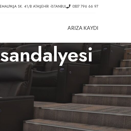
EMALPAŞA SK. 41/B ATAŞEHIR -İSTANBUL
0507 796 66 97
ARIZA KAYDI
 sandalyesi
HIZMETLER
Ofis Koltuk Tamiri