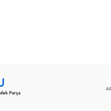
U
AR
edek Parça