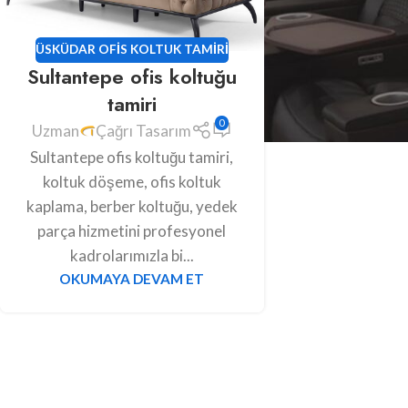
ÜSKÜDAR OFIS KOLTUK TAMIRI
Sultantepe ofis koltuğu
tamiri
0
Uzman
Çağrı Tasarım
Sultantepe ofis koltuğu tamiri,
koltuk döşeme, ofis koltuk
kaplama, berber koltuğu, yedek
parça hizmetini profesyonel
kadrolarımızla bi...
OKUMAYA DEVAM ET