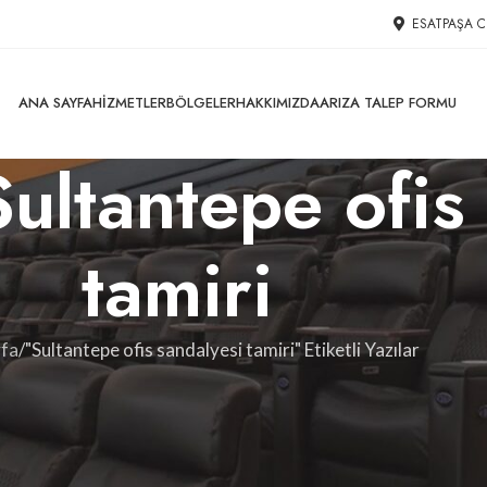
ESATPAŞA C
ANA SAYFA
HIZMETLER
BÖLGELER
HAKKIMIZDA
ARIZA TALEP FORMU
 Sultantepe ofis
tamiri
fa
"Sultantepe ofis sandalyesi tamiri" Etiketli Yazılar