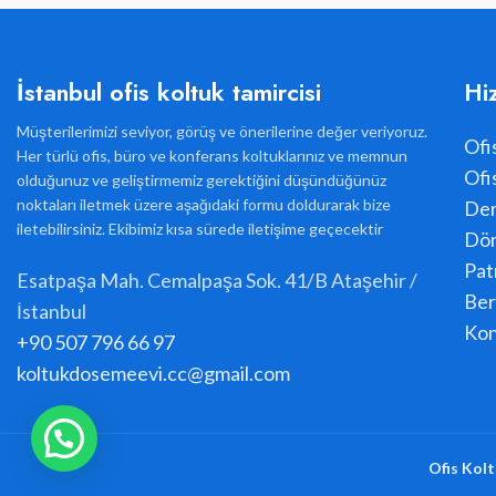
İstanbul ofis koltuk tamircisi
Hi
Müşterilerimizi seviyor, görüş ve önerilerine değer veriyoruz.
Ofi
Her türlü ofis, büro ve konferans koltuklarınız ve memnun
Ofi
olduğunuz ve geliştirmemiz gerektiğini düşündüğünüz
noktaları iletmek üzere aşağıdaki formu doldurarak bize
Der
iletebilirsiniz. Ekibimiz kısa sürede iletişime geçecektir
Dön
Pat
Esatpaşa Mah. Cemalpaşa Sok. 41/B Ataşehir /
Ber
İstanbul
Kon
+90 507 796 66 97
koltukdosemeevi.cc@gmail.com
Ofis Kolt