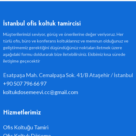
İstanbul ofis koltuk tamircisi
Müşterilerimizi seviyor, görüş ve önerilerine değer veriyoruz. Her
türlü ofis, büro ve konferans koltuklarınız ve memnun olduğunuz ve
geliştirmemiz gerektiğini düşündüğünüz noktaları iletmek üzere
aşağıdaki formu doldurarak bize iletebilirsiniz. Ekibimiz kısa sürede
iletişime geçecektir
Esatpaşa Mah. Cemalpaşa Sok. 41/B Ataşehir / İstanbul
+90 507 796 66 97
koltukdosemeevi.cc@gmail.com
Hizmetlerimiz
Ofis Koltuğu Tamiri
Ofis Koltuk Döşeme