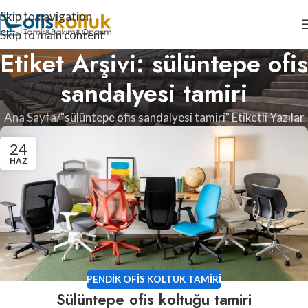
Skip to navigation
Skip to main content
Etiket Arşivi: sülüntepe ofis
sandalyesi tamiri
Ana Sayfa
"sülüntepe ofis sandalyesi tamiri" Etiketli Yazılar
24
HAZ
PENDIK OFIS KOLTUK TAMIRI
Sülüntepe ofis koltuğu tamiri