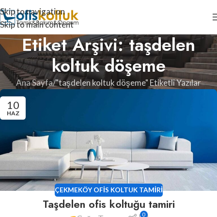
Skip to navigation
Skip to main content
Etiket Arşivi: taşdelen
koltuk döşeme
Ana Sayfa
"taşdelen koltuk döşeme" Etiketli Yazılar
10
HAZ
ÇEKMEKÖY OFIS KOLTUK TAMIRI
Taşdelen ofis koltuğu tamiri
0