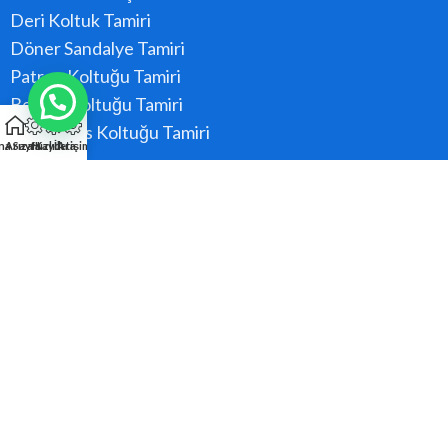
Deri Koltuk Tamiri
Döner Sandalye Tamiri
Patron Koltuğu Tamiri
Berber Koltuğu Tamiri
Konferans Koltuğu Tamiri
na Sayfa
Arıza Kaydı
Hızlı Ara
İletişim
Hizmet Bölgeler
Ataşehir
Beykoz
Kadıköy
Kartal
Maltepe
Pendik
Tüm Bölgeler