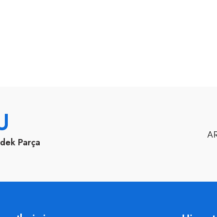
U
AR
edek Parça