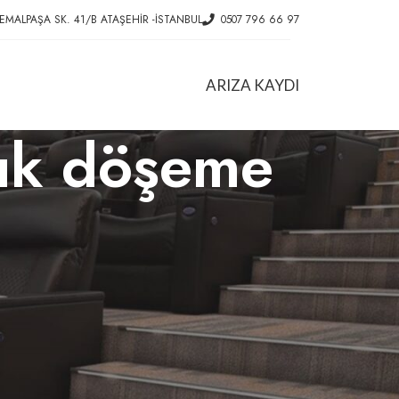
EMALPAŞA SK. 41/B ATAŞEHIR -İSTANBUL
0507 796 66 97
ARIZA KAYDI
ltuk döşeme
HIZMETLER
Ofis Koltuk Tamiri
Konferans Koltuğu Tamiri
Döner Sandalye Tamiri