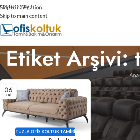
RIZA TALEP FORMU
Skip to navigation
Skip to main content
Etiket Arşivi:
Ana 
06
EKI
TUZLA OFIS KOLTUK TAMIRI