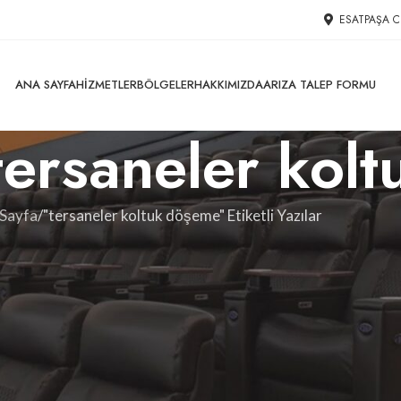
ESATPAŞA C
ANA SAYFA
HIZMETLER
BÖLGELER
HAKKIMIZDA
ARIZA TALEP FORMU
 tersaneler ko
Sayfa
"tersaneler koltuk döşeme" Etiketli Yazılar