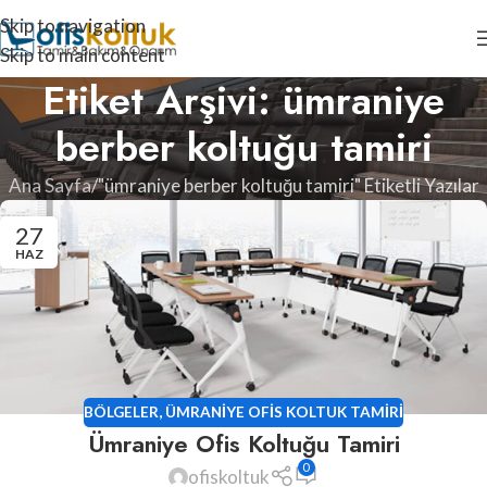
Skip to navigation
Skip to main content
Etiket Arşivi: ümraniye
berber koltuğu tamiri
Ana Sayfa
"ümraniye berber koltuğu tamiri" Etiketli Yazılar
27
HAZ
BÖLGELER
,
ÜMRANIYE OFIS KOLTUK TAMIRI
Ümraniye Ofis Koltuğu Tamiri
0
ofiskoltuk