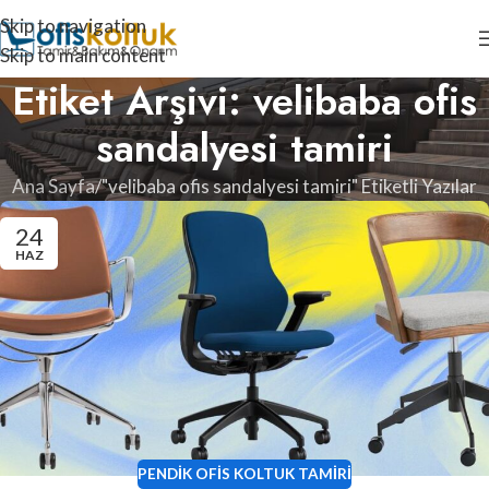
Skip to navigation
Skip to main content
Etiket Arşivi: velibaba ofis
sandalyesi tamiri
Ana Sayfa
"velibaba ofis sandalyesi tamiri" Etiketli Yazılar
24
HAZ
PENDIK OFIS KOLTUK TAMIRI