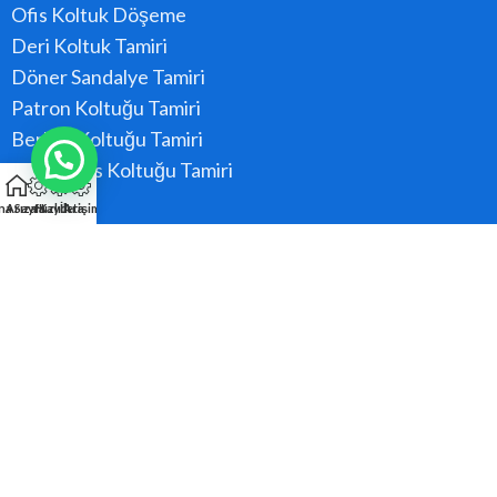
Ofis Koltuk Döşeme
Deri Koltuk Tamiri
Döner Sandalye Tamiri
Patron Koltuğu Tamiri
Berber Koltuğu Tamiri
Konferans Koltuğu Tamiri
na Sayfa
Arıza Kaydı
Hızlı Ara
İletişim
Hizmet Bölgeler
Ataşehir
Beykoz
Kadıköy
Kartal
Maltepe
Pendik
Tüm Bölgeler