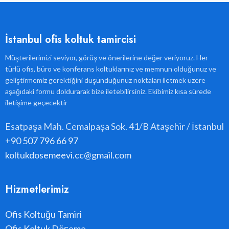
İstanbul ofis koltuk tamircisi
Müşterilerimizi seviyor, görüş ve önerilerine değer veriyoruz. Her
türlü ofis, büro ve konferans koltuklarınız ve memnun olduğunuz ve
geliştirmemiz gerektiğini düşündüğünüz noktaları iletmek üzere
aşağıdaki formu doldurarak bize iletebilirsiniz. Ekibimiz kısa sürede
iletişime geçecektir
Esatpaşa Mah. Cemalpaşa Sok. 41/B Ataşehir / İstanbul
+90 507 796 66 97
koltukdosemeevi.cc@gmail.com
Hizmetlerimiz
Ofis Koltuğu Tamiri
Ofis Koltuk Döşeme