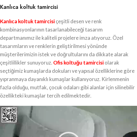
Kanlıca koltuk tamircisi
Kanlıca koltuk tamircisi
çeşitli desen ve renk
kombinasyonlarının tasarlanabileceği tasarım
departmanımız ile kaliteli projelere imza atıyoruz. Özel
tasarımların ve renklerin geliştirilmesi yönünde
müşterilerimizin istek ve doğrultularını da dikkate alarak
çeşitlillikler sunuyoruz.
Ofis koltuğu tamircisi
olarak
seçtiğimiz kumaşlarda dokuları ve yapısal özelliklerine göre
yıpranmaya dayanıklı kumaşlar kullanıyoruz. Kirlenmenin
fazla olduğu, mutfak, çocuk odaları gibi alanlar için silinebilir
özellikteki kumaşlar tercih edilmektedir.
Video
oynatıcı