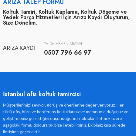
ARIZA TALEP FORMU
Koltuk Tamiri, Koltuk Kaplama, Koltuk Döşeme ve
Yedek Parça Hizmetleri İçin Arıza Kaydı Oluşturun,
Size Dönelim.
YA DA HEMEN ARAYIN
ARIZA KAYDI
0507 796 66 97
İstanbul ofis koltuk tamircisi
Müşterilerimizi seviyor, görüş ve önerilerine değer veriyoruz. Her
türlü ofis, büro ve konferans koltuklarınız ve memnun olduğunuz ve
geliştirmemiz gerektiğini düşündüğünüz noktaları iletmek üzere
aşağıdaki formu doldurarak bize iletebilirsiniz. Ekibimiz kısa sürede
iletişime geçecektir