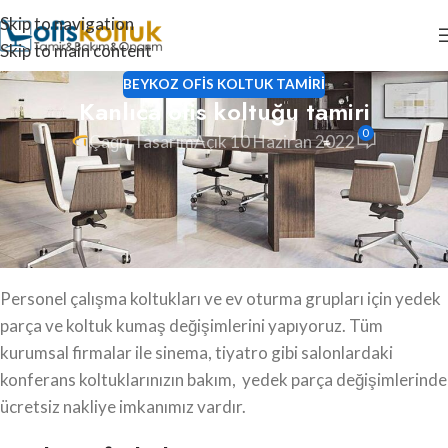
Skip to navigation
Skip to main content
BEYKOZ OFIS KOLTUK TAMIRI
Kanlıca ofis koltuğu tamiri
0
Çağrı Tasarım
Açık 10 Haziran 2022
Kanlıca ofis koltuğu tamiri, oturma grubu tamiri, ofis koltuk
döşeme, ofis koltuk kaplama ve koltuk amortisörü
değişimlerini güvenilir ve uzman ekiplerimize
yaptırabilirsiniz.
Personel çalışma koltukları ve ev oturma grupları için yedek
parça ve koltuk kumaş değişimlerini yapıyoruz. Tüm
kurumsal firmalar ile sinema, tiyatro gibi salonlardaki
konferans koltuklarınızın bakım, yedek parça değişimlerinde
ücretsiz nakliye imkanımız vardır.