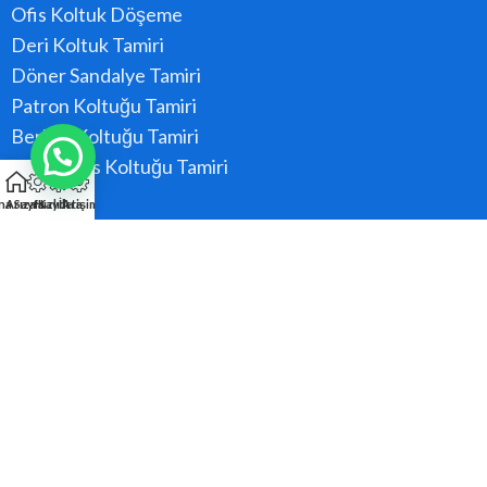
Ofis Koltuk Döşeme
Deri Koltuk Tamiri
Döner Sandalye Tamiri
Patron Koltuğu Tamiri
Berber Koltuğu Tamiri
Konferans Koltuğu Tamiri
na Sayfa
Arıza Kaydı
Hızlı Ara
İletişim
Hizmet Bölgeler
Ataşehir
Beykoz
Kadıköy
Kartal
Maltepe
Pendik
Tüm Bölgeler