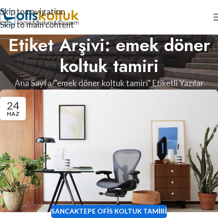
Skip to navigation
Skip to main content
Etiket Arşivi: emek döner
koltuk tamiri
Ana Sayfa
"emek döner koltuk tamiri" Etiketli Yazılar
24
HAZ
SANCAKTEPE OFIS KOLTUK TAMIRI