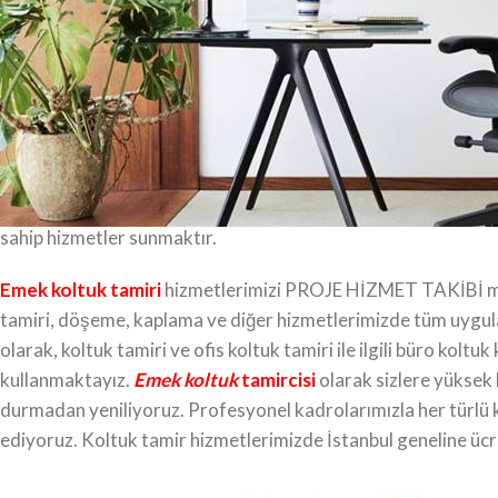
Emek ofis koltuğu tamiri
Emek ofis koltuğu tamiri
olarak, evinizde, ofisinizde kulland
alıyoruz. Kumaşlarımızdan beğendiğinizi seçiyorsunuz, değiş
Ofis koltuk tamirinde kullandığımız ürünler orijinal olup aynı 
ürünlerin tümüne garanti verebiliyoruz. İstanbul’un her bölge
işlerinde 25 yıllık birikim ve tecrübeyle hizmet vermenin gu
tamiri işlerinde tüm beklentilerinize yanıt veriyoruz. Amacım
sahip hizmetler sunmaktır.
Emek koltuk tamiri
hizmetlerimizi PROJE HİZMET TAKİBİ modü
tamiri, döşeme, kaplama ve diğer hizmetlerimizde tüm uygulam
olarak, koltuk tamiri ve ofis koltuk tamiri ile ilgili büro kol
kullanmaktayız.
Emek koltuk
tamircisi
olarak sizlere yüksek 
durmadan yeniliyoruz. Profesyonel kadrolarımızla her türlü ko
ediyoruz. Koltuk tamir hizmetlerimizde İstanbul geneline ücr