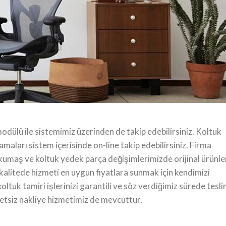
ığınız bakıma ihtiyaç duyan koltuk takımlarınızı yerinizden
imini de yaptıktan sonra bulunduğunuz yere teslim ediyoruz.
zamanda bir yıl tam garantilidir. Bu sebeple tamir yapılan
sinde ev koltuğu tamiri, ofis koltuğu tamiri, bakım ve onarım
rurunu yaşıyoruz. Kurulduğumuz yıldan bu yana ofis koltuğu
ız, sizlere harika bir müşteri deneyimi ve olağanüstü değerle
lü ile sistemimiz üzerinden de takip edebilirsiniz. Koltuk
aları sistem içerisinde on-line takip edebilirsiniz. Firma
tuk kumaş ve koltuk yedek parça değişimlerimizde orijinal ürünle
kalitede hizmeti en uygun fiyatlara sunmak için kendimizi
ltuk tamiri işlerinizi garantili ve söz verdiğimiz sürede tesl
etsiz nakliye hizmetimiz de mevcuttur.