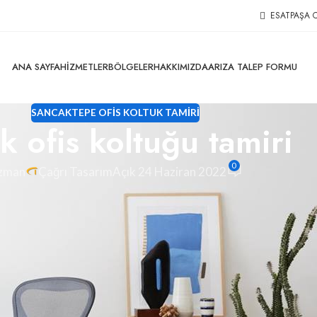
ESATPAŞA C
ANA SAYFA
HIZMETLER
BÖLGELER
HAKKIMIZDA
ARIZA TALEP FORMU
SANCAKTEPE OFIS KOLTUK TAMIRI
 ofis koltuğu tamiri
0
zman
Çağrı Tasarım
Açık 24 Haziran 2022
öşeme, ofis koltuk kaplama ve koltuk amortisörü değişimlerini
k parça ve koltuk kumaş değişimlerini yapıyoruz. Tüm kurumsa
uklarınızın bakım, yedek parça değişimlerinde ücretsiz nakliye