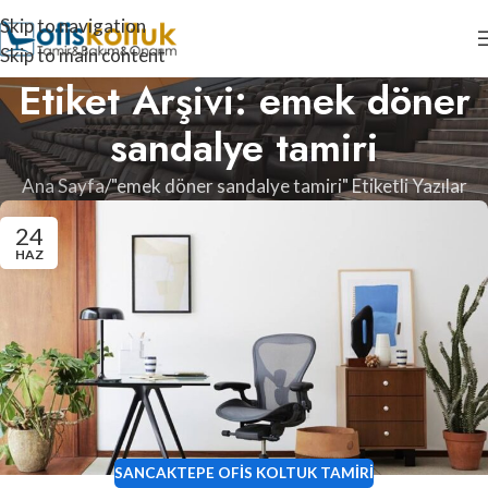
Skip to navigation
Skip to main content
Etiket Arşivi: emek döner
sandalye tamiri
Ana Sayfa
"emek döner sandalye tamiri" Etiketli Yazılar
24
HAZ
SANCAKTEPE OFIS KOLTUK TAMIRI