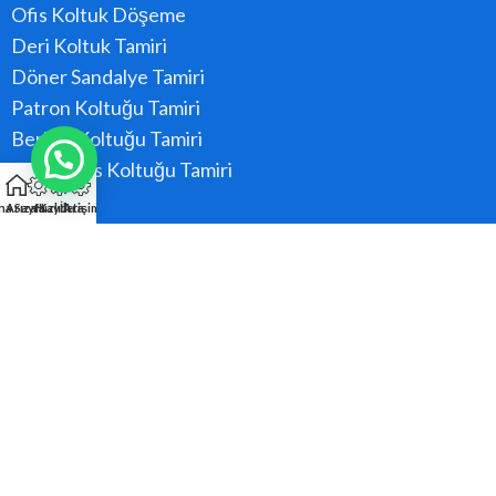
Ofis Koltuk Döşeme
Deri Koltuk Tamiri
Döner Sandalye Tamiri
Patron Koltuğu Tamiri
Berber Koltuğu Tamiri
Konferans Koltuğu Tamiri
na Sayfa
Arıza Kaydı
Hızlı Ara
İletişim
Hizmet Bölgeler
Ataşehir
Beykoz
Kadıköy
Kartal
Maltepe
Pendik
Tüm Bölgeler