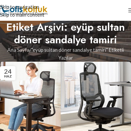
Skip to navigation
Skip to main content
Etiket Arşivi: eyüp sultan
döner sandalye tamiri
Ana Sayfa
"eyüp sultan döner sandalye tamiri" Etiketli
Yazılar
24
HAZ