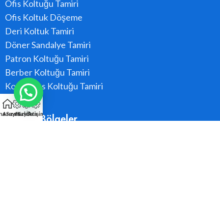
Ofis Koltuğu Tamiri
Ofis Koltuk Döşeme
Deri Koltuk Tamiri
Döner Sandalye Tamiri
Patron Koltuğu Tamiri
Berber Koltuğu Tamiri
Konferans Koltuğu Tamiri
na Sayfa
Arıza Kaydı
Hızlı Ara
İletişim
Hizmet Bölgeler
Ataşehir
Beykoz
Kadıköy
Kartal
Maltepe
Pendik