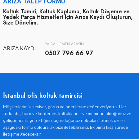
ARIZA TALEP FORMU
Koltuk Tamiri, Koltuk Kaplama, Koltuk Döşeme ve
Yedek Parça Hizmetleri İçin Arıza Kaydı Oluşturun,
Size Dönelim.
YA DA HEMEN ARAYIN
ARIZA KAYDI
0507 796 66 97
İstanbul ofis koltuk tamircisi
Müşterilerimizi seviyor, görüş ve önerilerine değer veriyoruz. Her
türlü ofis, büro ve konferans koltuklarınız ve memnun olduğunuz ve
geliştirmemiz gerektiğini düşündüğünüz noktaları iletmek üzere
aşağıdaki formu doldurarak bize iletebilirsiniz. Ekibimiz kısa sürede
iletişime geçecektir