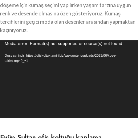
döşeme için kumaş seçimi yapılırken yaşam tarzına uygun
renk ve desende olmasına özen gösteriyoruz. Kumaş
tercihlerini geçici moda olan desenler arasından yapmaktan
kaçınıyoruz.
Video
Media error: Format(s) not supported or source(s) not found
oynatıcı
Dosyayı indir: https://ofiskoltuktamiri.biz/wp-content/uploads/2023/06/kose-
takimi.mp4?_=1
Eyüp Sultan ofis koltuğu kaplama