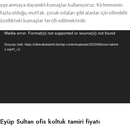
yıpranmaya dayanıklı kumaşlar kullanıyoruz. Kirlenmenin
fazla olduğu, mutfak, çocuk odaları gibi alanlar için silinebilir
özellikteki kumaşlar tercih edilmektedir.
Video
Media error: Format(s) not supported or source(s) not found
oynatıcı
Dosyayı indir: https://ofiskoltuktamiri.biz/wp-content/uploads/2023/06/kose-takimi-
1.mp4?_=2
Eyüp Sultan ofis koltuk tamiri fiyatı