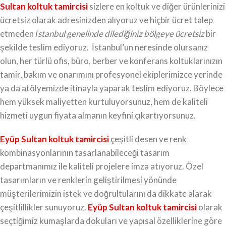
Sultan koltuk tamircisi
sizlere en koltuk ve diğer ürünlerinizi
ücretsiz olarak adresinizden alıyoruz ve hiçbir ücret talep
etmeden
İstanbul genelinde dilediğiniz bölgeye ücretsiz
bir
şekilde teslim ediyoruz. İstanbul’un neresinde olursanız
olun, her türlü ofis, büro, berber ve konferans koltuklarınızın
tamir, bakım ve onarımını profesyonel ekiplerimizce yerinde
ya da atölyemizde itinayla yaparak teslim ediyoruz. Böylece
hem yüksek maliyetten kurtuluyorsunuz, hem de kaliteli
hizmeti uygun fiyata almanın keyfini çıkartıyorsunuz.
Eyüp Sultan koltuk tamircisi
çeşitli desen ve renk
kombinasyonlarının tasarlanabileceği tasarım
departmanımız ile kaliteli projelere imza atıyoruz. Özel
tasarımların ve renklerin geliştirilmesi yönünde
müşterilerimizin istek ve doğrultularını da dikkate alarak
çeşitlillikler sunuyoruz.
Eyüp Sultan koltuk tamircisi
olarak
seçtiğimiz kumaşlarda dokuları ve yapısal özelliklerine göre