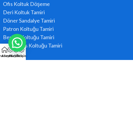
Ofis Koltuk Döşeme
Deri Koltuk Tamiri
Döner Sandalye Tamiri
Patron Koltuğu Tamiri
Berber Koltuğu Tamiri
Konferans Koltuğu Tamiri
na Sayfa
Arıza Kaydı
Hızlı Ara
İletişim
Hizmet Bölgeler
Ataşehir
Beykoz
Kadıköy
Kartal
Maltepe
Pendik
Tüm Bölgeler