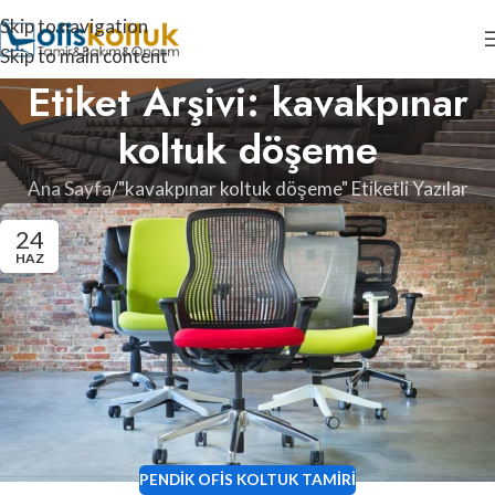
Skip to navigation
Skip to main content
Etiket Arşivi: kavakpınar
koltuk döşeme
Ana Sayfa
"kavakpınar koltuk döşeme" Etiketli Yazılar
24
HAZ
PENDIK OFIS KOLTUK TAMIRI