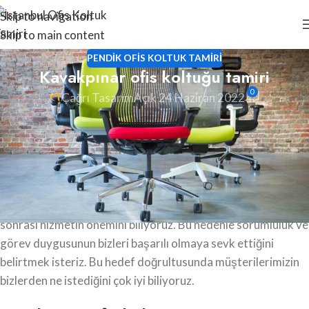
Skip to navigation
Skip to main content
PENDIK OFIS KOLTUK TAMIRI
Kavakpınar ofis koltuğu tamiri
0
Çağrı Tasarım
Açık 24 Haziran 2022
Kavakpınar ofis koltuğu tamiri, oturma grubu tamiri, ofis
koltuk döşeme, ofis koltuk kaplama ve koltuk amortisörü
değişimlerini güvenilir ve uzman ekiplerimize
yaptırabilirsiniz.
Müşterilerimizin memnuniyeti bizim için ön planda olup satış
sonrası hizmetin önemini biliyoruz. Bu nedenle sorumluluk ve
görev duygusunun bizleri başarılı olmaya sevk ettiğini
belirtmek isteriz. Bu hedef doğrultusunda müşterilerimizin
bizlerden ne istediğini çok iyi biliyoruz.