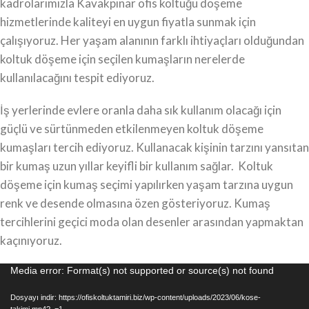
kadrolarımızla Kavakpınar ofis koltuğu döşeme
hizmetlerinde kaliteyi en uygun fiyatla sunmak için
çalışıyoruz. Her yaşam alanının farklı ihtiyaçları olduğundan
koltuk döşeme için seçilen kumaşların nerelerde
kullanılacağını tespit ediyoruz.
İş yerlerinde evlere oranla daha sık kullanım olacağı için
güçlü ve sürtünmeden etkilenmeyen koltuk döşeme
kumaşları tercih ediyoruz. Kullanacak kişinin tarzını yansıtan
bir kumaş uzun yıllar keyifli bir kullanım sağlar. Koltuk
döşeme için kumaş seçimi yapılırken yaşam tarzına uygun
renk ve desende olmasına özen gösteriyoruz. Kumaş
tercihlerini geçici moda olan desenler arasından yapmaktan
kaçınıyoruz.
Video
Media error: Format(s) not supported or source(s) not found
oynatıcı
Dosyayı indir: https://ofiskoltuktamiri.biz/wp-content/uploads/2023/06/kose-