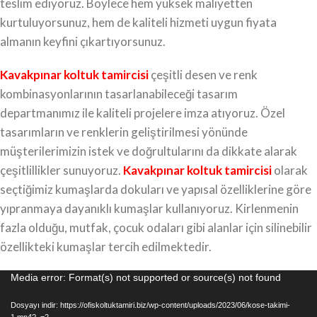
teslim ediyoruz. Böylece hem yüksek maliyetten
kurtuluyorsunuz, hem de kaliteli hizmeti uygun fiyata
almanın keyfini çıkartıyorsunuz.
Kavakpınar koltuk tamircisi
çeşitli desen ve renk
kombinasyonlarının tasarlanabileceği tasarım
departmanımız ile kaliteli projelere imza atıyoruz. Özel
tasarımların ve renklerin geliştirilmesi yönünde
müşterilerimizin istek ve doğrultularını da dikkate alarak
çeşitlillikler sunuyoruz.
Kavakpınar koltuk tamircisi
olarak
seçtiğimiz kumaşlarda dokuları ve yapısal özelliklerine göre
yıpranmaya dayanıklı kumaşlar kullanıyoruz. Kirlenmenin
fazla olduğu, mutfak, çocuk odaları gibi alanlar için silinebilir
özellikteki kumaşlar tercih edilmektedir.
Video
Media error: Format(s) not supported or source(s) not found
oynatıcı
Dosyayı indir: https://ofiskoltuktamiri.biz/wp-content/uploads/2023/06/kose-takimi-