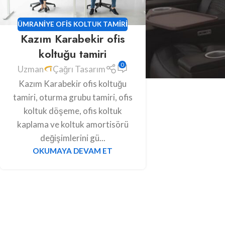
ÜMRANIYE OFIS KOLTUK TAMIRI
Kazım Karabekir ofis
koltuğu tamiri
0
Uzman
Çağrı Tasarım
Kazım Karabekir ofis koltuğu
tamiri, oturma grubu tamiri, ofis
koltuk döşeme, ofis koltuk
kaplama ve koltuk amortisörü
değişimlerini gü...
OKUMAYA DEVAM ET