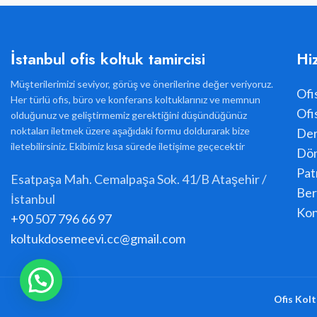
İstanbul ofis koltuk tamircisi
Hi
Müşterilerimizi seviyor, görüş ve önerilerine değer veriyoruz.
Ofi
Her türlü ofis, büro ve konferans koltuklarınız ve memnun
Ofi
olduğunuz ve geliştirmemiz gerektiğini düşündüğünüz
noktaları iletmek üzere aşağıdaki formu doldurarak bize
Der
iletebilirsiniz. Ekibimiz kısa sürede iletişime geçecektir
Dön
Pat
Esatpaşa Mah. Cemalpaşa Sok. 41/B Ataşehir /
Ber
İstanbul
Kon
+90 507 796 66 97
koltukdosemeevi.cc@gmail.com
Ofis Kolt