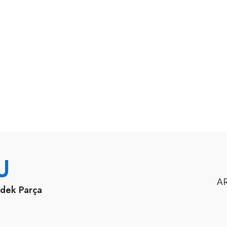
U
AR
edek Parça