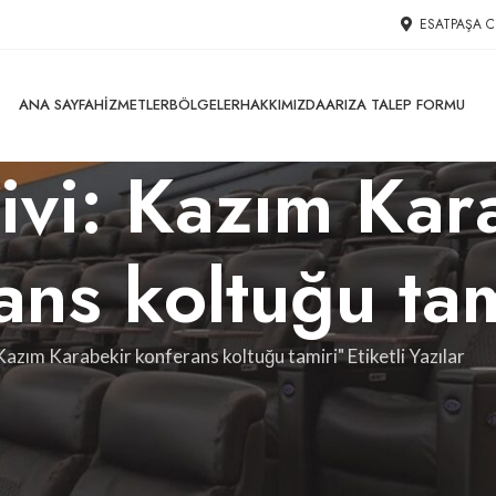
ESATPAŞA C
ANA SAYFA
HIZMETLER
BÖLGELER
HAKKIMIZDA
ARIZA TALEP FORMU
şivi: Kazım Kar
ans koltuğu tam
Kazım Karabekir konferans koltuğu tamiri" Etiketli Yazılar