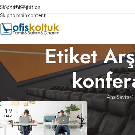
RIZA TALEP FORMU
Skip to navigation
Skip to main content
Etiket Ar
konfer
Ana Sayfa
"
19
HAZ