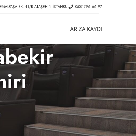
EMALPAŞA SK. 41/B ATAŞEHIR -İSTANBUL
0507 796 66 97
ARIZA KAYDI
abekir
iri
HIZMETLER
Ofis Koltuk Tamiri