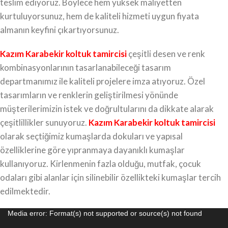
teslim ediyoruz. Böylece hem yüksek maliyetten
kurtuluyorsunuz, hem de kaliteli hizmeti uygun fiyata
almanın keyfini çıkartıyorsunuz.
Kazım Karabekir koltuk tamircisi
çeşitli desen ve renk
kombinasyonlarının tasarlanabileceği tasarım
departmanımız ile kaliteli projelere imza atıyoruz. Özel
tasarımların ve renklerin geliştirilmesi yönünde
müşterilerimizin istek ve doğrultularını da dikkate alarak
çeşitlillikler sunuyoruz.
Kazım Karabekir koltuk tamircisi
olarak seçtiğimiz kumaşlarda dokuları ve yapısal
özelliklerine göre yıpranmaya dayanıklı kumaşlar
kullanıyoruz. Kirlenmenin fazla olduğu, mutfak, çocuk
odaları gibi alanlar için silinebilir özellikteki kumaşlar tercih
edilmektedir.
Video
Media error: Format(s) not supported or source(s) not found