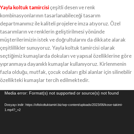
Yayla koltuk tamircisi
çeşitli desen ve renk
kombinasyonlarının tasarlanabileceği tasarım
departmanımız ile kaliteli projelere imza atıyoruz. Özel
tasarımların ve renklerin geliştirilmesi yönünde
müşterilerimizin istek ve doğrultularını da dikkate alarak
çeşitlillikler sunuyoruz. Yayla koltuk tamircisi olarak
seçtiğimiz kumaşlarda dokuları ve yapısal özelliklerine göre
yıpranmaya dayanıklı kumaşlar kullanıyoruz. Kirlenmenin
fazla olduğu, mutfak, çocuk odaları gibi alanlar için silinebilir
özellikteki kumaşlar tercih edilmektedir.
Video
Media error: Format(s) not supported or source(s) not found
oynatıcı
Dosyayı indir: https://ofiskoltuktamiri.biz/wp-content/uploads/2023/06/kose-takimi-
1.mp4?_=2