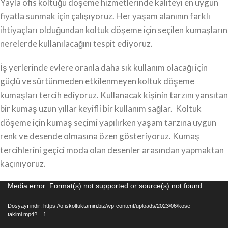
Yayla ofis koltuğu döşeme hizmetlerinde kaliteyi en uygun
fiyatla sunmak için çalışıyoruz. Her yaşam alanının farklı
ihtiyaçları olduğundan koltuk döşeme için seçilen kumaşların
nerelerde kullanılacağını tespit ediyoruz.
İş yerlerinde evlere oranla daha sık kullanım olacağı için
güçlü ve sürtünmeden etkilenmeyen koltuk döşeme
kumaşları tercih ediyoruz. Kullanacak kişinin tarzını yansıtan
bir kumaş uzun yıllar keyifli bir kullanım sağlar. Koltuk
döşeme için kumaş seçimi yapılırken yaşam tarzına uygun
renk ve desende olmasına özen gösteriyoruz. Kumaş
tercihlerini geçici moda olan desenler arasından yapmaktan
kaçınıyoruz.
Video
Media error: Format(s) not supported or source(s) not found
oynatıcı
Dosyayı indir: https://ofiskoltuktamiri.biz/wp-content/uploads/2023/06/kose-
takimi.mp4?_=1