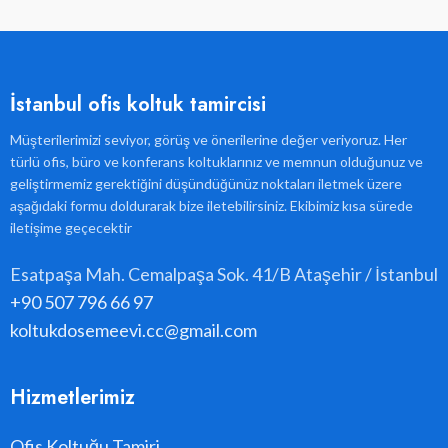
İstanbul ofis koltuk tamircisi
Müşterilerimizi seviyor, görüş ve önerilerine değer veriyoruz. Her
türlü ofis, büro ve konferans koltuklarınız ve memnun olduğunuz ve
geliştirmemiz gerektiğini düşündüğünüz noktaları iletmek üzere
aşağıdaki formu doldurarak bize iletebilirsiniz. Ekibimiz kısa sürede
iletişime geçecektir
Esatpaşa Mah. Cemalpaşa Sok. 41/B Ataşehir / İstanbul
+90 507 796 66 97
koltukdosemeevi.cc@gmail.com
Hizmetlerimiz
Ofis Koltuğu Tamiri