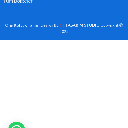
Tüm Bölgeler
Ofis Koltuk Tamiri
Design By
CT
TASARIM STUDIO
Copyright
2023