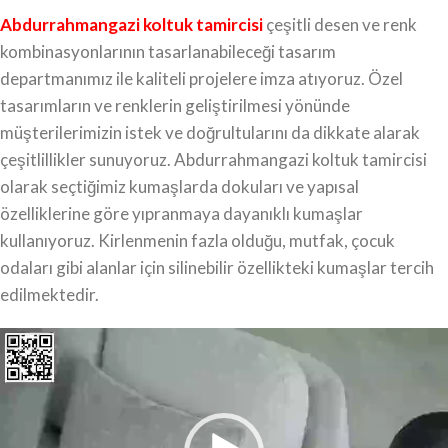
Abdurrahmangazi koltuk tamircisi
çeşitli desen ve renk
kombinasyonlarının tasarlanabileceği tasarım
departmanımız ile kaliteli projelere imza atıyoruz. Özel
tasarımların ve renklerin geliştirilmesi yönünde
müşterilerimizin istek ve doğrultularını da dikkate alarak
çeşitlillikler sunuyoruz. Abdurrahmangazi koltuk tamircisi
olarak seçtiğimiz kumaşlarda dokuları ve yapısal
özelliklerine göre yıpranmaya dayanıklı kumaşlar
kullanıyoruz. Kirlenmenin fazla olduğu, mutfak, çocuk
odaları gibi alanlar için silinebilir özellikteki kumaşlar tercih
edilmektedir.
Video
oynatıcı