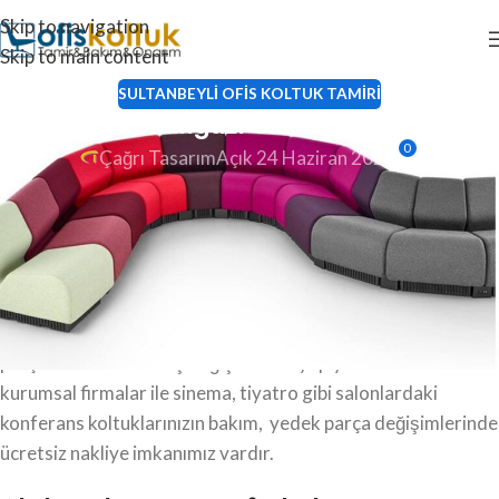
Skip to navigation
Skip to main content
SULTANBEYLI OFIS KOLTUK TAMIRI
Abdurrahmangazi ofis koltuğu tamiri
0
Çağrı Tasarım
Açık 24 Haziran 2022
Abdurrahmangazi ofis koltuğu tamiri, oturma grubu tamiri,
ofis koltuk döşeme, ofis koltuk kaplama ve koltuk
amortisörü değişimlerini güvenilir ve uzman ekiplerimize
yaptırabilirsiniz.
Personel çalışma koltukları ve ev oturma grupları için yedek
parça ve koltuk kumaş değişimlerini yapıyoruz. Tüm
kurumsal firmalar ile sinema, tiyatro gibi salonlardaki
konferans koltuklarınızın bakım, yedek parça değişimlerinde
ücretsiz nakliye imkanımız vardır.