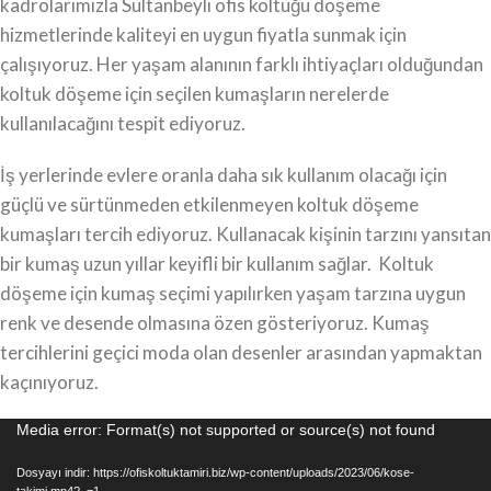
kadrolarımızla Sultanbeyli ofis koltuğu döşeme
hizmetlerinde kaliteyi en uygun fiyatla sunmak için
çalışıyoruz. Her yaşam alanının farklı ihtiyaçları olduğundan
koltuk döşeme için seçilen kumaşların nerelerde
kullanılacağını tespit ediyoruz.
İş yerlerinde evlere oranla daha sık kullanım olacağı için
güçlü ve sürtünmeden etkilenmeyen koltuk döşeme
kumaşları tercih ediyoruz. Kullanacak kişinin tarzını yansıtan
bir kumaş uzun yıllar keyifli bir kullanım sağlar. Koltuk
döşeme için kumaş seçimi yapılırken yaşam tarzına uygun
renk ve desende olmasına özen gösteriyoruz. Kumaş
tercihlerini geçici moda olan desenler arasından yapmaktan
kaçınıyoruz.
Video
Media error: Format(s) not supported or source(s) not found
oynatıcı
Dosyayı indir: https://ofiskoltuktamiri.biz/wp-content/uploads/2023/06/kose-