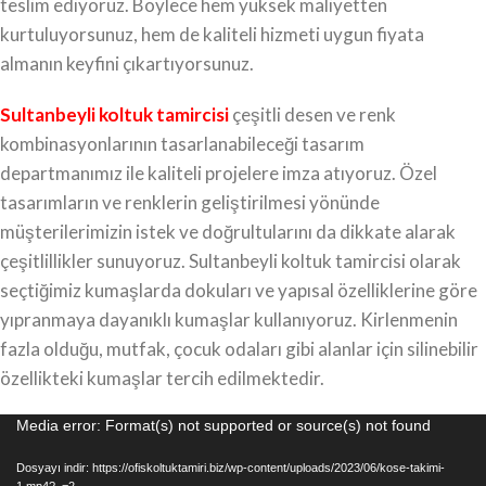
teslim ediyoruz. Böylece hem yüksek maliyetten
kurtuluyorsunuz, hem de kaliteli hizmeti uygun fiyata
almanın keyfini çıkartıyorsunuz.
Sultanbeyli koltuk tamircisi
çeşitli desen ve renk
kombinasyonlarının tasarlanabileceği tasarım
departmanımız ile kaliteli projelere imza atıyoruz. Özel
tasarımların ve renklerin geliştirilmesi yönünde
müşterilerimizin istek ve doğrultularını da dikkate alarak
çeşitlillikler sunuyoruz. Sultanbeyli koltuk tamircisi olarak
seçtiğimiz kumaşlarda dokuları ve yapısal özelliklerine göre
yıpranmaya dayanıklı kumaşlar kullanıyoruz. Kirlenmenin
fazla olduğu, mutfak, çocuk odaları gibi alanlar için silinebilir
özellikteki kumaşlar tercih edilmektedir.
Video
Media error: Format(s) not supported or source(s) not found
oynatıcı
Dosyayı indir: https://ofiskoltuktamiri.biz/wp-content/uploads/2023/06/kose-takimi-