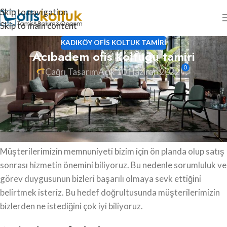
Skip to navigation
Skip to main content
KADIKÖY OFIS KOLTUK TAMIRI
Acıbadem ofis koltuğu tamiri
0
Çağrı Tasarım
Açık 10 Haziran 2022
Acıbadem ofis koltuğu tamiri, oturma grubu tamiri, ofis
koltuk döşeme, ofis koltuk kaplama ve koltuk amortisörü
değişimlerini güvenilir ve uzman ekiplerimize
yaptırabilirsiniz.
Müşterilerimizin memnuniyeti bizim için ön planda olup satış
sonrası hizmetin önemini biliyoruz. Bu nedenle sorumluluk ve
görev duygusunun bizleri başarılı olmaya sevk ettiğini
belirtmek isteriz. Bu hedef doğrultusunda müşterilerimizin
bizlerden ne istediğini çok iyi biliyoruz.