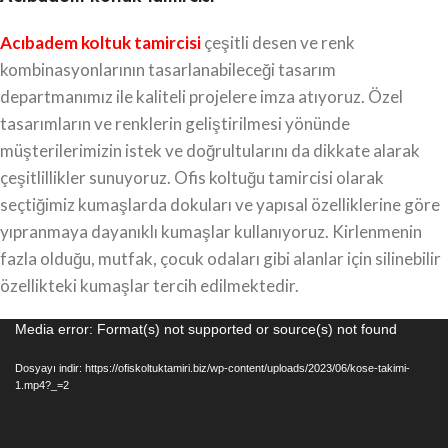
Acıbadem koltuk tamircisi
çeşitli desen ve renk
kombinasyonlarının tasarlanabileceği tasarım
departmanımız ile kaliteli projelere imza atıyoruz. Özel
tasarımların ve renklerin geliştirilmesi yönünde
müşterilerimizin istek ve doğrultularını da dikkate alarak
çeşitlillikler sunuyoruz. Ofis koltuğu tamircisi olarak
seçtiğimiz kumaşlarda dokuları ve yapısal özelliklerine göre
yıpranmaya dayanıklı kumaşlar kullanıyoruz. Kirlenmenin
fazla olduğu, mutfak, çocuk odaları gibi alanlar için silinebilir
özellikteki kumaşlar tercih edilmektedir.
Video
Media error: Format(s) not supported or source(s) not found
oynatıcı
Dosyayı indir: https://ofiskoltuktamiri.biz/wp-content/uploads/2023/06/kose-takimi-
1.mp4?_=2