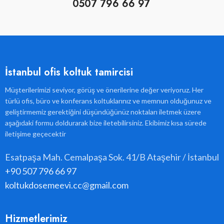
0507 796 66 97
İstanbul ofis koltuk tamircisi
Müşterilerimizi seviyor, görüş ve önerilerine değer veriyoruz. Her
türlü ofis, büro ve konferans koltuklarınız ve memnun olduğunuz ve
geliştirmemiz gerektiğini düşündüğünüz noktaları iletmek üzere
aşağıdaki formu doldurarak bize iletebilirsiniz. Ekibimiz kısa sürede
iletişime geçecektir
Esatpaşa Mah. Cemalpaşa Sok. 41/B Ataşehir / İstanbul
+90 507 796 66 97
koltukdosemeevi.cc@gmail.com
Hizmetlerimiz