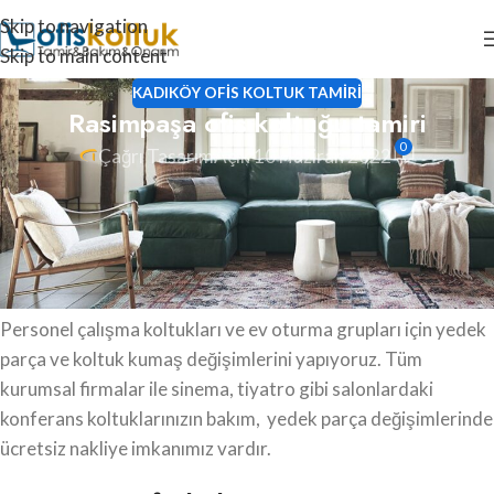
Skip to navigation
Skip to main content
KADIKÖY OFIS KOLTUK TAMIRI
Rasimpaşa ofis koltuğu tamiri
0
Çağrı Tasarım
Açık 10 Haziran 2022
Rasimpaşa ofis koltuğu tamiri, oturma grubu tamiri, ofis
koltuk döşeme, ofis koltuk kaplama ve koltuk amortisörü
değişimlerini güvenilir ve uzman ekiplerimize
yaptırabilirsiniz.
Personel çalışma koltukları ve ev oturma grupları için yedek
parça ve koltuk kumaş değişimlerini yapıyoruz. Tüm
kurumsal firmalar ile sinema, tiyatro gibi salonlardaki
konferans koltuklarınızın bakım, yedek parça değişimlerinde
ücretsiz nakliye imkanımız vardır.