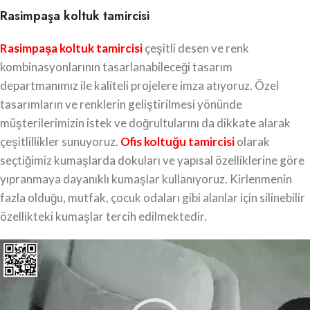
Rasimpaşa koltuk tamircisi
Rasimpaşa koltuk tamircisi
çeşitli desen ve renk
kombinasyonlarının tasarlanabileceği tasarım
departmanımız ile kaliteli projelere imza atıyoruz. Özel
tasarımların ve renklerin geliştirilmesi yönünde
müşterilerimizin istek ve doğrultularını da dikkate alarak
çeşitlillikler sunuyoruz.
Ofis koltuğu tamircisi
olarak
seçtiğimiz kumaşlarda dokuları ve yapısal özelliklerine göre
yıpranmaya dayanıklı kumaşlar kullanıyoruz. Kirlenmenin
fazla olduğu, mutfak, çocuk odaları gibi alanlar için silinebilir
özellikteki kumaşlar tercih edilmektedir.
Video
oynatıcı