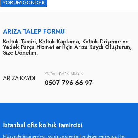
ARIZA TALEP FORMU
Koltuk Tamiri, Koltuk Kaplama, Koltuk Döşeme ve
Yedek Parça Hizmetleri İçin Arıza Kaydı Oluşturun,
Size Dönelim.
YA DA HEMEN ARAYIN
ARIZA KAYDI
0507 796 66 97
İstanbul ofis koltuk tamircisi
Müşterilerimizi seviyor, görüş ve önerilerine değer veriyoruz. Her