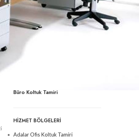
Ofis Koltuk Döşeme
z.
uk
e
Deri Koltuk Tamiri
Berber Koltuğu Tamiri
Patron Koltuğu Tamiri
Büro Koltuk Tamiri
HIZMET BÖLGELERI
i
Adalar Ofis Koltuk Tamiri