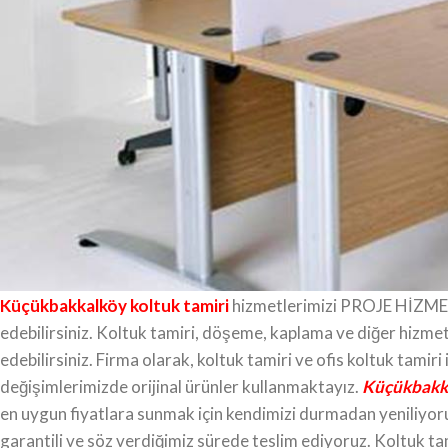
Küçükbakkalköy ofis koltuğu tamiri
Ofis Koltuk Tamiri
, büronuzda, konutlarınızda kullandığınız v
Kumaşlarımızdan beğendiğinizi seçiyorsunuz, değişimini de y
tamirinde kullandığımız ürünler orijinal olup aynı zamanda bir
garanti verebiliyoruz. İstanbul’un her bölgesinde ev koltuğu ta
birikim ve tecrübeyle hizmet vermenin gururunu yaşıyoruz. K
beklentilerinize yanıt veriyoruz. Amacımız, sizlere harika bi
sunmaktır.
Küçükbakkalköy koltuk tamiri
Küçükbakkalköy koltuk tamiri
hizmetlerimizi PROJE HİZMET
edebilirsiniz. Koltuk tamiri, döşeme, kaplama ve diğer hizme
edebilirsiniz. Firma olarak, koltuk tamiri ve ofis koltuk tamiri
değişimlerimizde orijinal ürünler kullanmaktayız.
Küçükbakka
en uygun fiyatlara sunmak için kendimizi durmadan yeniliyoruz
garantili ve söz verdiğimiz sürede teslim ediyoruz. Koltuk ta