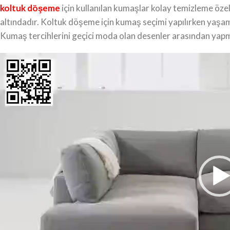
koltuk döşeme
için kullanılan kumaşlar kolay temizleme özel
altındadır. Koltuk döşeme için kumaş seçimi yapılırken yaş
Kumaş tercihlerini geçici moda olan desenler arasından yap
Video
oynatıcı