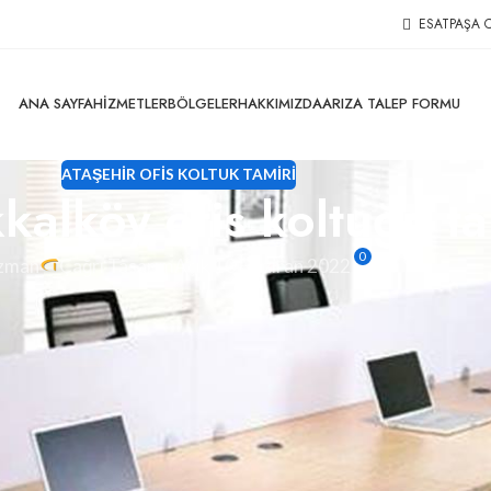
ESATPAŞA C
ANA SAYFA
HIZMETLER
BÖLGELER
HAKKIMIZDA
ARIZA TALEP FORMU
ATAŞEHIR OFIS KOLTUK TAMIRI
alköy ofis koltuğu ta
0
zman
Çağrı Tasarım
Açık 10 Haziran 2022
is koltuk döşeme, ofis koltuk kaplama ve koltuk amortisörü
.
k parça ve koltuk kumaş değişimlerini yapıyoruz. Tüm kurumsa
uklarınızın bakım, yedek parça değişimlerinde ücretsiz nakliye