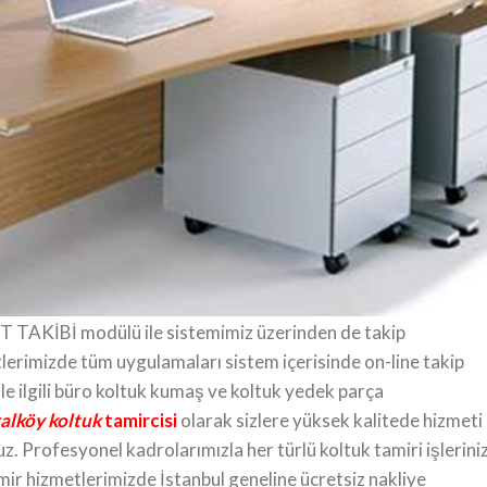
e bakıma ihtiyaç duyan koltuk takımlarınızı yerinizden alıyoru
aptıktan sonra bulunduğunuz yere teslim ediyoruz. Ofis kolt
 yıl tam garantilidir. Bu sebeple tamir yapılan ürünlerin tümün
miri, ofis koltuğu tamiri, bakım ve onarım işlerinde 25 yıllık
urulduğumuz yıldan bu yana ofis koltuğu tamiri işlerinde tüm
r müşteri deneyimi ve olağanüstü değerlere sahip hizmetler
 TAKİBİ modülü ile sistemimiz üzerinden de takip
tlerimizde tüm uygulamaları sistem içerisinde on-line takip
 ile ilgili büro koltuk kumaş ve koltuk yedek parça
lköy koltuk
tamircisi
olarak sizlere yüksek kalitede hizmeti
. Profesyonel kadrolarımızla her türlü koltuk tamiri işleriniz
mir hizmetlerimizde İstanbul geneline ücretsiz nakliye