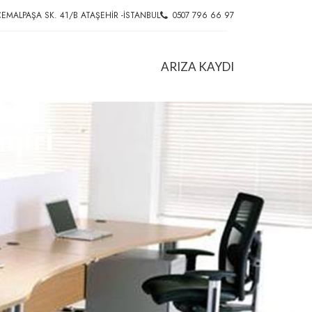
EMALPAŞA SK. 41/B ATAŞEHIR -İSTANBUL
0507 796 66 97
ARIZA KAYDI
miri
HIZMETLER
Ofis Koltuk Tamiri
l
Konferans Koltuğu Tamiri
Döner Sandalye Tamiri