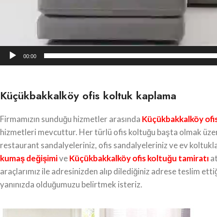
00:00
Küçükbakkalköy ofis koltuk kaplama
Firmamızın sunduğu hizmetler arasında
Küçükbakkalköy
ofi
hizmetleri mevcuttur. Her türlü ofis koltuğu başta olmak üze
restaurant sandalyeleriniz, ofis sandalyeleriniz ve ev koltukl
kumaş değişimi
ve
Küçükbakkalköy ofis koltuğu tamiratı
at
araçlarımız ile adresinizden alıp dilediğiniz adrese teslim et
yanınızda olduğumuzu belirtmek isteriz.