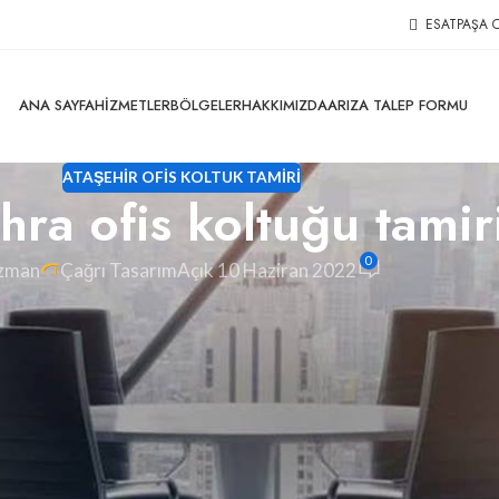
ESATPAŞA C
ANA SAYFA
HIZMETLER
BÖLGELER
HAKKIMIZDA
ARIZA TALEP FORMU
ATAŞEHIR OFIS KOLTUK TAMIRI
hra ofis koltuğu tamir
0
zman
Çağrı Tasarım
Açık 10 Haziran 2022
tuk döşeme, ofis koltuk kaplama ve koltuk amortisörü
.
k parça ve koltuk kumaş değişimlerini yapıyoruz. Tüm kurumsa
uklarınızın bakım, yedek parça değişimlerinde ücretsiz nakliye