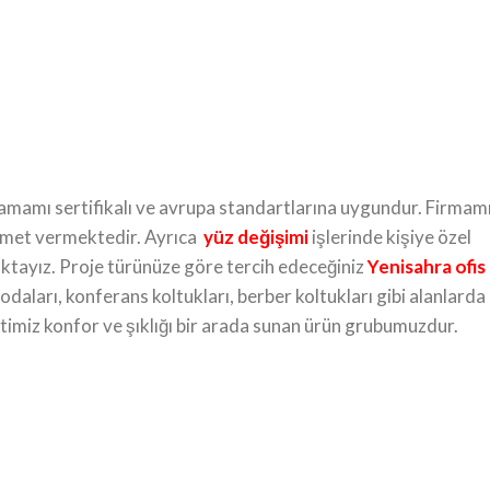
n tamamı sertifikalı ve avrupa standartlarına uygundur. Firmam
izmet vermektedir. Ayrıca
yüz değişimi
işlerinde kişiye özel
aktayız. Proje türünüze göre tercih edeceğiniz
Yenisahra ofis
 odaları, konferans koltukları, berber koltukları gibi alanlarda
etimiz konfor ve şıklığı bir arada sunan ürün grubumuzdur.