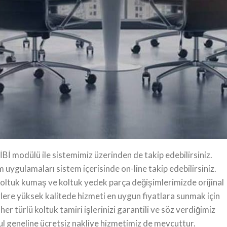
e bakıma ihtiyaç duyan koltuk takımlarınızı yerinizden alıyoru
aptıktan sonra bulunduğunuz yere teslim ediyoruz. Ofis kolt
 yıl tam garantilidir. Bu sebeple tamir yapılan ürünlerin tümün
miri, ofis koltuğu tamiri, bakım ve onarım işlerinde 25 yıllık
urulduğumuz yıldan bu yana ofis koltuğu tamiri işlerinde tüm
r müşteri deneyimi ve olağanüstü değerlere sahip hizmetler
modülü ile sistemimiz üzerinden de takip edebilirsiniz.
uygulamaları sistem içerisinde on-line takip edebilirsiniz.
ro koltuk kumaş ve koltuk yedek parça değişimlerimizde orijinal
zlere yüksek kalitede hizmeti en uygun fiyatlara sunmak için
 türlü koltuk tamiri işlerinizi garantili ve söz verdiğimiz
l geneline ücretsiz nakliye hizmetimiz de mevcuttur.