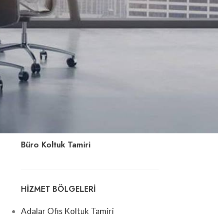
Ofis Koltuk Döşeme
z.
uk
e
Deri Koltuk Tamiri
Berber Koltuğu Tamiri
Patron Koltuğu Tamiri
Büro Koltuk Tamiri
HIZMET BÖLGELERI
Adalar Ofis Koltuk Tamiri