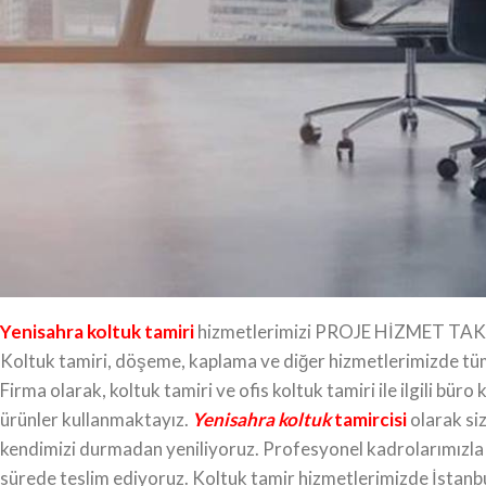
Yenisahra ofis koltuğu tamiri
Ofis Koltuk Tamiri
, büronuzda, konutlarınızda kullandığınız v
Kumaşlarımızdan beğendiğinizi seçiyorsunuz, değişimini de y
tamirinde kullandığımız ürünler orijinal olup aynı zamanda bir
garanti verebiliyoruz. İstanbul’un her bölgesinde ev koltuğu ta
birikim ve tecrübeyle hizmet vermenin gururunu yaşıyoruz. K
beklentilerinize yanıt veriyoruz. Amacımız, sizlere harika bi
sunmaktır.
Yenisahra koltuk tamiri
Yenisahra koltuk tamiri
hizmetlerimizi PROJE HİZMET TAKİBİ 
Koltuk tamiri, döşeme, kaplama ve diğer hizmetlerimizde tüm 
Firma olarak, koltuk tamiri ve ofis koltuk tamiri ile ilgili bü
ürünler kullanmaktayız.
Yenisahra koltuk
tamircisi
olarak si
kendimizi durmadan yeniliyoruz. Profesyonel kadrolarımızla her
sürede teslim ediyoruz. Koltuk tamir hizmetlerimizde İstanbu