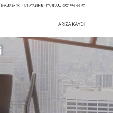
EMALPAŞA SK. 41/B ATAŞEHIR -İSTANBUL
0507 796 66 97
ARIZA KAYDI
i
HIZMETLER
Ofis Koltuk Tamiri
l
Konferans Koltuğu Tamiri
Döner Sandalye Tamiri