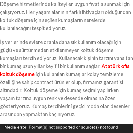
Döşeme hizmetlerinde kaliteyi en uygun fiyatla sunmak için
çalışıyoruz. Her yaşam alanının farklı ihtiyaçları olduğundan
koltuk döşeme için seçilen kumaşların nerelerde
kullanılacağını tespit ediyoruz.
İş yerlerinde evlere oranla daha sık kullanım olacağı için
güçlü ve sürtünmeden etkilenmeyen koltuk döşeme
kumaşları tercih ediyoruz. Kullanacak kişinin tarzını yansıtan
bir kumaş uzun yıllar keyifli bir kullanım sağlar.
Atatürk ofis
koltuk döşeme
için kullanılan kumaşlar kolay temizleme
özelliğine sahip contract ürünler olup, firmamız garantisi
altındadır. Koltuk döşeme için kumaş seçimi yapılırken
yaşam tarzına uygun renk ve desende olmasına özen
gösteriyoruz. Kumaş tercihlerini geçici moda olan desenler
arasından yapmaktan kaçınıyoruz.
Video
Media error: Format(s) not supported or source(s) not found