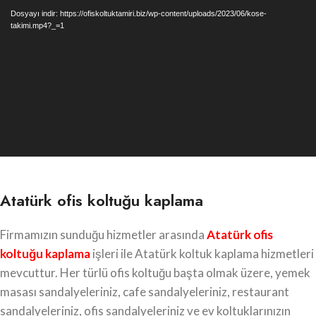
oynatıcı
Dosyayı indir: https://ofiskoltuktamiri.biz/wp-content/uploads/2023/06/kose-
takimi.mp4?_=1
Atatürk ofis koltuğu kaplama
Firmamızın sunduğu hizmetler arasında
Atatürk
ofis
koltuğu kaplama
işleri ile Atatürk koltuk kaplama hizmetleri
mevcuttur. Her türlü ofis koltuğu başta olmak üzere, yemek
masası sandalyeleriniz, cafe sandalyeleriniz, restaurant
sandalyeleriniz, ofis sandalyeleriniz ve ev koltuklarınızın