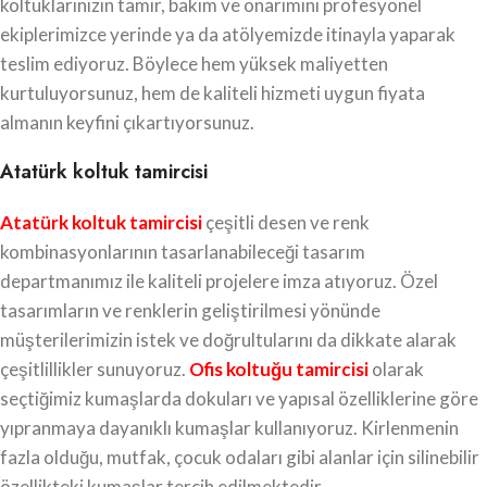
koltuklarınızın tamir, bakım ve onarımını profesyonel
ekiplerimizce yerinde ya da atölyemizde itinayla yaparak
teslim ediyoruz. Böylece hem yüksek maliyetten
kurtuluyorsunuz, hem de kaliteli hizmeti uygun fiyata
almanın keyfini çıkartıyorsunuz.
Atatürk koltuk tamircisi
Atatürk koltuk tamircisi
çeşitli desen ve renk
kombinasyonlarının tasarlanabileceği tasarım
departmanımız ile kaliteli projelere imza atıyoruz. Özel
tasarımların ve renklerin geliştirilmesi yönünde
müşterilerimizin istek ve doğrultularını da dikkate alarak
çeşitlillikler sunuyoruz.
Ofis koltuğu tamircisi
olarak
seçtiğimiz kumaşlarda dokuları ve yapısal özelliklerine göre
yıpranmaya dayanıklı kumaşlar kullanıyoruz. Kirlenmenin
fazla olduğu, mutfak, çocuk odaları gibi alanlar için silinebilir
özellikteki kumaşlar tercih edilmektedir.