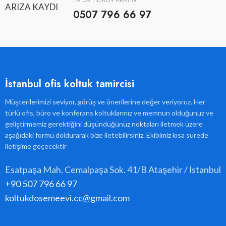
YA DA HEMEN ARAYIN
ARIZA KAYDI
0507 796 66 97
İstanbul ofis koltuk tamircisi
Müşterilerimizi seviyor, görüş ve önerilerine değer veriyoruz. Her
türlü ofis, büro ve konferans koltuklarınız ve memnun olduğunuz ve
geliştirmemiz gerektiğini düşündüğünüz noktaları iletmek üzere
aşağıdaki formu doldurarak bize iletebilirsiniz. Ekibimiz kısa sürede
iletişime geçecektir
Esatpaşa Mah. Cemalpaşa Sok. 41/B Ataşehir / İstanbul
+90 507 796 66 97
koltukdosemeevi.cc@gmail.com