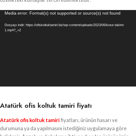
Video
Media error: Format(s) not supported or source(s) not found
oynatıcı
Dosyayı indir: https://ofiskoltuktamiri.biz/wp-content/uploads/2023/06/kose-takimi-
1.mp4?_=2
Atatürk ofis koltuk tamiri fiyatı
Atatürk ofis koltuk tamiri
fiyatları, ürünün hasarı ve
durumuna ya da yapılmasını istediğiniz uygulamaya göre