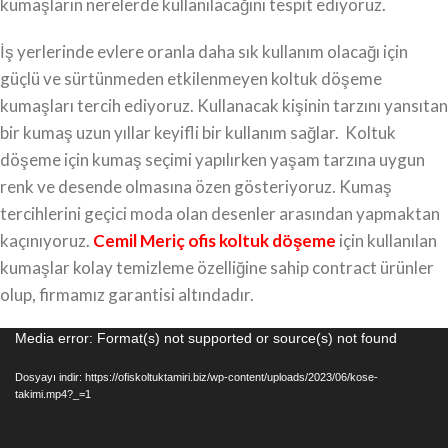
kumaşların nerelerde kullanılacağını tespit ediyoruz.
İş yerlerinde evlere oranla daha sık kullanım olacağı için
güçlü ve sürtünmeden etkilenmeyen koltuk döşeme
kumaşları tercih ediyoruz. Kullanacak kişinin tarzını yansıtan
bir kumaş uzun yıllar keyifli bir kullanım sağlar. Koltuk
döşeme için kumaş seçimi yapılırken yaşam tarzına uygun
renk ve desende olmasına özen gösteriyoruz. Kumaş
tercihlerini geçici moda olan desenler arasından yapmaktan
kaçınıyoruz.
Cemil Meriç ofis koltuk döşeme
için kullanılan
kumaşlar kolay temizleme özelliğine sahip contract ürünler
olup, firmamız garantisi altındadır.
Video
Media error: Format(s) not supported or source(s) not found
oynatıcı
Dosyayı indir: https://ofiskoltuktamiri.biz/wp-content/uploads/2023/06/kose-
takimi.mp4?_=1