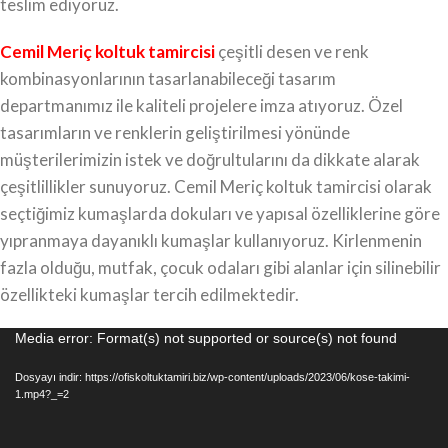
teslim ediyoruz.
Cemil Meriç koltuk tamircisi
çeşitli desen ve renk
kombinasyonlarının tasarlanabileceği tasarım
departmanımız ile kaliteli projelere imza atıyoruz. Özel
tasarımların ve renklerin geliştirilmesi yönünde
müşterilerimizin istek ve doğrultularını da dikkate alarak
çeşitlillikler sunuyoruz. Cemil Meriç koltuk tamircisi olarak
seçtiğimiz kumaşlarda dokuları ve yapısal özelliklerine göre
yıpranmaya dayanıklı kumaşlar kullanıyoruz. Kirlenmenin
fazla olduğu, mutfak, çocuk odaları gibi alanlar için silinebilir
özellikteki kumaşlar tercih edilmektedir.
Video
Media error: Format(s) not supported or source(s) not found
oynatıcı
Dosyayı indir: https://ofiskoltuktamiri.biz/wp-content/uploads/2023/06/kose-takimi-
1.mp4?_=2