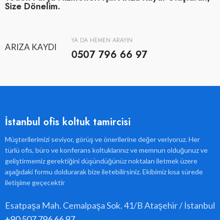
Size Dönelim.
YA DA HEMEN ARAYIN
ARIZA KAYDI
0507 796 66 97
İstanbul ofis koltuk tamircisi
Müşterilerimizi seviyor, görüş ve önerilerine değer veriyoruz. Her
türlü ofis, büro ve konferans koltuklarınız ve memnun olduğunuz ve
geliştirmemiz gerektiğini düşündüğünüz noktaları iletmek üzere
aşağıdaki formu doldurarak bize iletebilirsiniz. Ekibimiz kısa sürede
iletişime geçecektir
Esatpaşa Mah. Cemalpaşa Sok. 41/B Ataşehir / İstanbul
+90 507 796 66 97