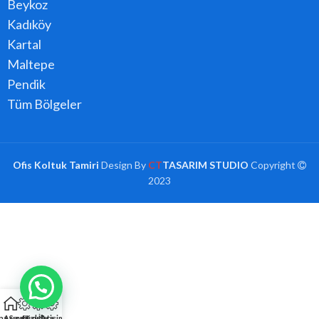
Beykoz
Kadıköy
Kartal
Maltepe
Pendik
Tüm Bölgeler
Ofis Koltuk Tamiri
Design By
CT
TASARIM STUDIO
Copyright
2023
na Sayfa
Arıza Kaydı
Hızlı Ara
İletişim